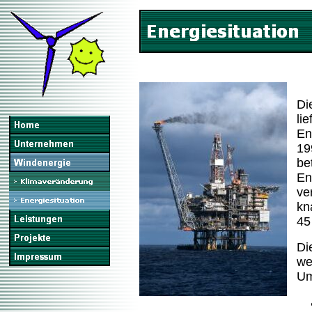
Di
li
En
19
be
En
ve
kn
45
Di
we
Um